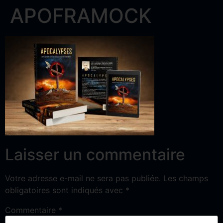
APOFRAMOCK
Laisser un commentaire
Votre adresse e-mail ne sera pas publiée.
Les champs
obligatoires sont indiqués avec
*
Commentaire
*